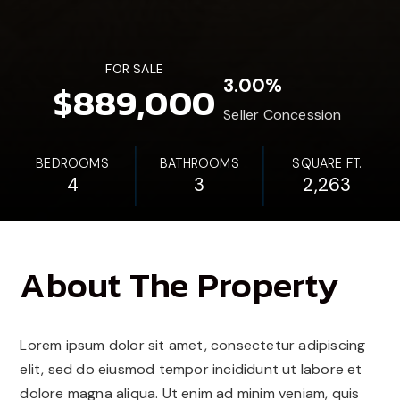
FOR SALE
3.00%
$889,000
Seller Concession
BEDROOMS
BATHROOMS
SQUARE FT.
4
3
2,263
About The Property
Lorem ipsum dolor sit amet, consectetur adipiscing
elit, sed do eiusmod tempor incididunt ut labore et
dolore magna aliqua. Ut enim ad minim veniam, quis